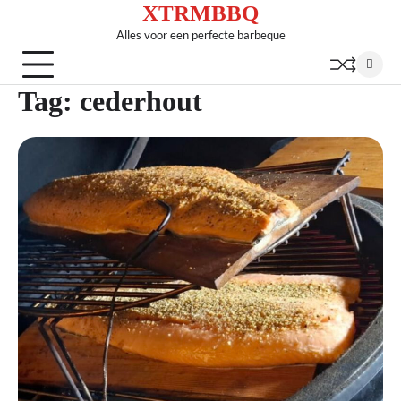
XTRMBBQ
Skip
to
Alles voor een perfecte barbeque
content
Tag:
cederhout