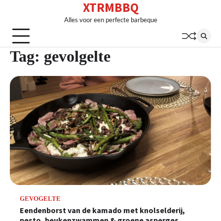
XTRMBBQ
Skip
to
Alles voor een perfecte barbeque
content
Tag:
gevolgelte
GEVOGELTE
Eendenborst van de kamado met knolselderij,
pesto, beukenzwammen & groene asperges