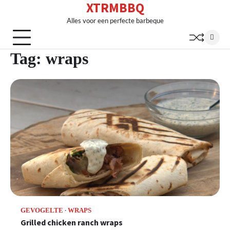
XTRMBBQ
Skip
to
Alles voor een perfecte barbeque
content
Tag:
wraps
GEVOGELTE
WRAPS
Grilled chicken ranch wraps