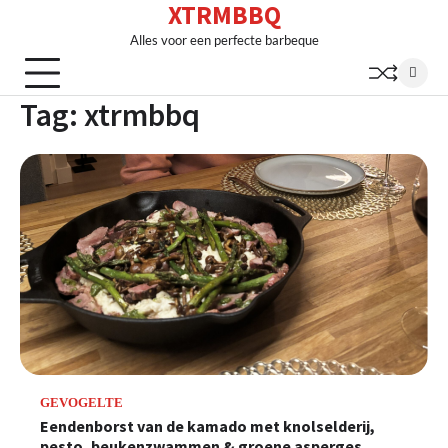
XTRMBBQ
Skip
to
Alles voor een perfecte barbeque
content
Tag:
xtrmbbq
GEVOGELTE
Eendenborst van de kamado met knolselderij,
pesto, beukenzwammen & groene asperges