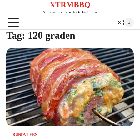
XTRMBBQ
Skip
to
Alles voor een perfecte barbeque
content
Tag:
120 graden
RUNDVLEES