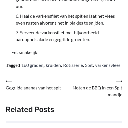
uur.
Haal de varkensfilet van het spit en laat het vlees
even rusten alvorens het in plakjes te snijden.
Serveer de varkensfilet met bijvoorbeeld
aardappelsalade en gegrilde groenten.
Eet smakelijk!
160 graden
kruiden
Rotisserie
Spit
varkensvlees
Tagged
,
,
,
,
⟵
⟶
Berichtnavigatie
Gegrilde ananas van het spit
Noten de BBQ in een Spit
mandje
Related Posts