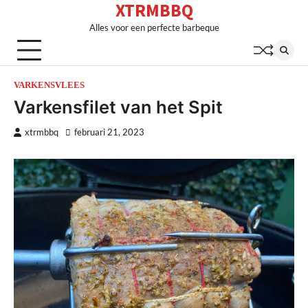
XTRMBBQ
Skip
to
Alles voor een perfecte barbeque
content
VARKENSVLEES
Varkensfilet van het Spit
xtrmbbq
februari 21, 2023