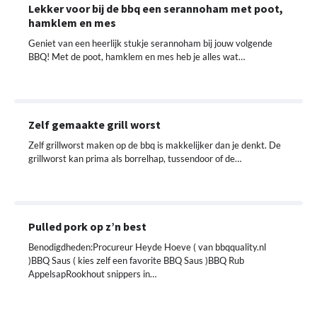
Lekker voor bij de bbq een serannoham met poot,
hamklem en mes
Geniet van een heerlijk stukje serannoham bij jouw volgende
BBQ! Met de poot, hamklem en mes heb je alles wat…
Zelf gemaakte grill worst
Zelf grillworst maken op de bbq is makkelijker dan je denkt. De
grillworst kan prima als borrelhap, tussendoor of de…
Pulled pork op z’n best
Benodigdheden:Procureur Heyde Hoeve ( van bbqquality.nl
)BBQ Saus ( kies zelf een favorite BBQ Saus )BBQ Rub
AppelsapRookhout snippers in…