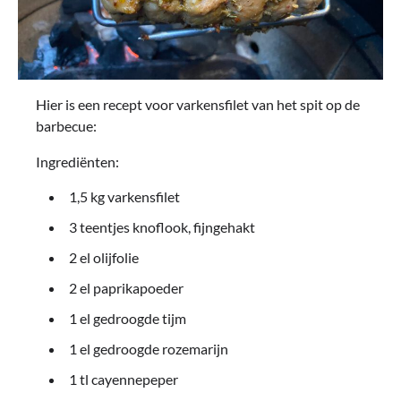
Hier is een recept voor varkensfilet van het spit op de
barbecue:
Ingrediënten:
1,5 kg varkensfilet
3 teentjes knoflook, fijngehakt
2 el olijfolie
2 el paprikapoeder
1 el gedroogde tijm
1 el gedroogde rozemarijn
1 tl cayennepeper